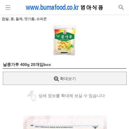
찹쌀, 콩, 들깨, 엿기름, 슈퍼콘
날콩가루 400g 20개입box
확대보기
상세 정보를 확대해 보실 수 있습니다