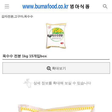
감자전분,고구마,옥수수
옥수수 전분 1kg 15개입box
확대보기
상세 정보를 확대해 보실 수 있습니다