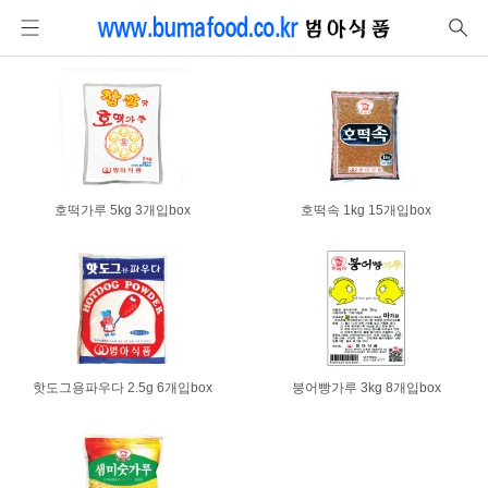
호떡가루 5kg 3개입box
호떡속 1kg 15개입box
핫도그용파우다 2.5g 6개입box
붕어빵가루 3kg 8개입box